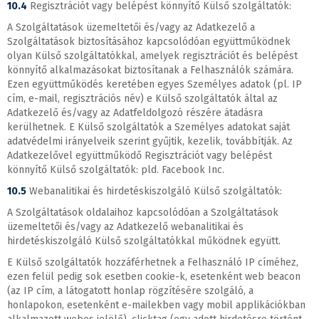
10.4
Regisztrációt vagy belépést könnyítő Külső szolgáltatók:
A Szolgáltatások üzemeltetői és/vagy az Adatkezelő a
Szolgáltatások biztosításához kapcsolódóan együttműködnek
olyan Külső szolgáltatókkal, amelyek regisztrációt és belépést
könnyítő alkalmazásokat biztosítanak a Felhasználók számára.
Ezen együttműködés keretében egyes Személyes adatok (pl. IP
cím, e-mail, regisztrációs név) e Külső szolgáltatók által az
Adatkezelő és/vagy az Adatfeldolgozó részére átadásra
kerülhetnek. E Külső szolgáltatók a Személyes adatokat saját
adatvédelmi irányelveik szerint gyűjtik, kezelik, továbbítják. Az
Adatkezelővel együttműködő Regisztrációt vagy belépést
könnyítő Külső szolgáltatók: pld. Facebook Inc.
10.5
Webanalitikai és hirdetéskiszolgáló Külső szolgáltatók:
A Szolgáltatások oldalaihoz kapcsolódóan a Szolgáltatások
üzemeltetői és/vagy az Adatkezelő webanalitikai és
hirdetéskiszolgáló Külső szolgáltatókkal működnek együtt.
E Külső szolgáltatók hozzáférhetnek a Felhasználó IP címéhez,
ezen felül pedig sok esetben cookie-k, esetenként web beacon
(az IP cím, a látogatott honlap rögzítésére szolgáló, a
honlapokon, esetenként e-mailekben vagy mobil applikációkban