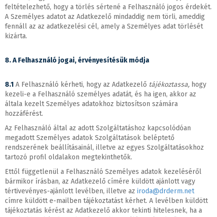
feltételezhető, hogy a törlés sértené a Felhasználó jogos érdekét.
A Személyes adatot az Adatkezelő mindaddig nem törli, ameddig
fennáll az az adatkezelési cél, amely a Személyes adat törlését
kizárta.
8. A Felhasználó jogai, érvényesítésük módja
8.1
A Felhasználó kérheti, hogy az Adatkezelő
tájékoztassa,
hogy
kezeli-e a Felhasználó személyes adatát, és ha igen, akkor az
általa kezelt Személyes adatokhoz biztosítson számára
hozzáférést.
Az Felhasználó által az adott Szolgáltatáshoz kapcsolódóan
megadott Személyes adatok Szolgáltatások beléptető
rendszerének beállításainál, illetve az egyes Szolgáltatásokhoz
tartozó profil oldalakon megtekinthetők.
Ettől függetlenül a Felhasználó Személyes adatok kezeléséről
bármikor írásban, az Adatkezelő címére küldött ajánlott vagy
tértivevényes-ajánlott levélben, illetve az
iroda@drderm.net
címre küldött e-mailben tájékoztatást kérhet. A levélben küldött
tájékoztatás kérést az Adatkezelő akkor tekinti hitelesnek, ha a