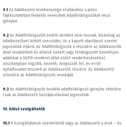
9.1
Az Adatkezelő tevékenysége ellátásához a jelen
Tájékoztatóban fentebb nevesített Adatfeldolgozókat veszi
igénybe.
9.2
Az Adatfeldolgozók önálló döntést nem hoznak, kizárólag az
Adatkezelővel kötött szerződés, és a kapott utasítások szerint
jogosultak eljárni. Az Adatfeldolgozók a részükre az Adatkezelők
által továbbított és általuk kezelt vagy feldolgozott Személyes
adatokat a GDPR rendelet által előírt rendelkezésekkel
összhangban rögzítik, kezelik, dolgozzák fel, és erről
nyilatkozatot tesznek az Adatkezelők részére. Az Adatkezelő
ellenőrzi az Adatfeldolgozók munkáját.
9.3
Az Adatfeldolgozók további adatfeldolgozó igénybe vételére
csak az Adatkezelő hozzájárulásával jogosultak.
10. Külső szolgáltatók
10.1
A Szolgáltatások üzemeltetői vagy az Adatkezelő a áruk – és