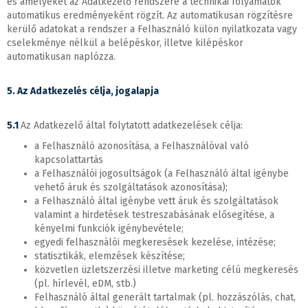
és amelyeket az Adatkezelő rendszere a technikai folyamatok
automatikus eredményeként rögzít. Az automatikusan rögzítésre
kerülő adatokat a rendszer a Felhasználó külön nyilatkozata vagy
cselekménye nélkül a belépéskor, illetve kilépéskor
automatikusan naplózza.
5. Az Adatkezelés célja, jogalapja
5.1
Az Adatkezelő által folytatott adatkezelések célja:
a Felhasználó azonosítása, a Felhasználóval való
kapcsolattartás
a Felhasználói jogosultságok (a Felhasználó által igénybe
vehető áruk és szolgáltatások azonosítása);
a Felhasználó által igénybe vett áruk és szolgáltatások
valamint a hirdetések testreszabásának elősegítése, a
kényelmi funkciók igénybevétele;
egyedi felhasználói megkeresések kezelése, intézése;
statisztikák, elemzések készítése;
közvetlen üzletszerzési illetve marketing célú megkeresés
(pl. hírlevél, eDM, stb.)
Felhasználó által generált tartalmak (pl. hozzászólás, chat,