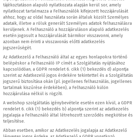
tájékoztatáson alapuló nyilatkozata alapján kerül sor, amely
nyilatkozat tartalmazza a Felhasználók kifejezett hozzájárulását
ahhoz, hogy az oldal használata során általuk közölt Személyes
adataik, illetve a róluk generált Személyes adatok felhasználásra
kerüljenek. A Felhasználó a hozzájáruláson alapuló adatkezelés
esetén jogosult a hozzájárulását bármikor visszavonni, amely
azonban nem érinti a visszavonás előtti adatkezelés
jogszerűségét.
Az Adatkezelő a Felhasználó által az egyes honlapokra történő
belépéskor a Felhasználó IP címét a Szolgáltatás nyújtásához
kapcsolódóan, a GDPR rendelet 6. cikk (1) bekezdés d) alpontja
szerint az Adatkezelő jogos érdekére tekintettel és a Szolgáltatás
jogszerű biztosítása okán (pl. jogellenes felhasználás, jogellenes
tartalmak kiszűrése érdekében), a Felhasználó külön
hozzájárulása nélkül is rögzíti.
A webshop szolgáltatás igénybevétele esetén ezen kívül, a GDPR
rendelet 6. cikk (1) bekezdés b) alpontja szerint az adatkezelés
jogalapja a Felhasználó által létrehozott szerződés megkötése és
teljesítése.
Abban esetben, amikor az Adatkezelés jogalapja az Adatkezelő
lényeges jogos érdeke, az Adatkezelő a GDPR vonatkozó