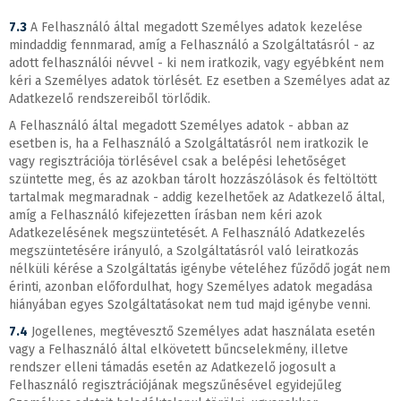
7.3
A Felhasználó által megadott Személyes adatok kezelése
mindaddig fennmarad, amíg a Felhasználó a Szolgáltatásról - az
adott felhasználói névvel - ki nem iratkozik, vagy egyébként nem
kéri a Személyes adatok törlését. Ez esetben a Személyes adat az
Adatkezelő rendszereiből törlődik.
A Felhasználó által megadott Személyes adatok - abban az
esetben is, ha a Felhasználó a Szolgáltatásról nem iratkozik le
vagy regisztrációja törlésével csak a belépési lehetőséget
szüntette meg, és az azokban tárolt hozzászólások és feltöltött
tartalmak megmaradnak - addig kezelhetőek az Adatkezelő által,
amíg a Felhasználó kifejezetten írásban nem kéri azok
Adatkezelésének megszüntetését. A Felhasználó Adatkezelés
megszüntetésére irányuló, a Szolgáltatásról való leiratkozás
nélküli kérése a Szolgáltatás igénybe vételéhez fűződő jogát nem
érinti, azonban előfordulhat, hogy Személyes adatok megadása
hiányában egyes Szolgáltatásokat nem tud majd igénybe venni.
7.4
Jogellenes, megtévesztő Személyes adat használata esetén
vagy a Felhasználó által elkövetett bűncselekmény, illetve
rendszer elleni támadás esetén az Adatkezelő jogosult a
Felhasználó regisztrációjának megszűnésével egyidejűleg