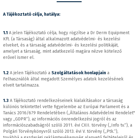
A Tájékoztató célja, hatálya:
1.1
A jelen Tájékoztató célja, hogy rögzítse a Dr Derm Equipment
Kft. (a Társaság) által alkalmazott adatvédelmi- és kezelési
elveket, és a társaság adatvédelmi- és kezelési politikáját,
amelyet a társaság, mint adatkezelő magára nézve kötelező
erővel ismer el.
1.2
A jelen Tájékoztató a
Szolgáltatások honlapjain
a
Felhasználók által megadott Személyes adatok kezelésének
elveit tartalmazza.
1.3
A Tájékoztató rendelkezéseinek kialakításakor a társaság
különös tekintettel vette figyelembe az Európai Parlament és a
Tanács 2016/679 Rendeletében („Általános Adatvédelmi Rendelet"
vagy „GDPR”), az információs önrendelkezési jogról és az
információszabadságról szóló 2011. évi CXII. törvény („Info tv.”), a
Polgári Törvénykönyvről szóló 2013. évi V. törvény („Ptk.”),
továbbá a gazdasági reklámtevékenység alapvető feltételeiről és