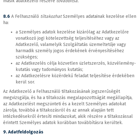
másik adatkezelő részére
továbbítsa.
8.6
A Felhasználó
tiltakozhat
Személyes adatainak kezelése ellen
ha:
a Személyes adatok kezelése kizárólag az Adatkezelőre
vonatkozó jogi kötelezettség teljesítéséhez vagy az
Adatkezelő, valamelyik Szolgáltatás üzemeltetője vagy
harmadik személy jogos érdekének érvényesítéséhez
szükséges;
az Adatkezelés célja közvetlen üzletszerzés, közvélemény-
kutatás vagy tudományos kutatás;
az Adatkezelésre közérdekű feladat teljesítése érdekében
kerül sor.
Az Adatkezelő a Felhasználó tiltakozásának jogszerűségét
megvizsgálja, és ha a tiltakozás megalapozottságát megállapítja,
az Adatkezelést megszünteti és a kezelt Személyes adatokat
zárolja, továbbá a tiltakozásról és az annak alapján tett
intézkedésekről értesíti mindazokat, akik részére a tiltakozással
érintett Személyes adatok korábban továbbításra kerültek.
9. Adatfeldolgozás