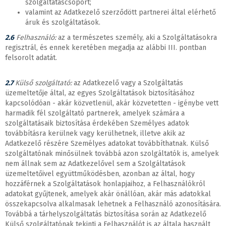
szolgáltatáscsoport;
valamint az Adatkezelő szerződött partnerei által elérhető
áruk és szolgáltatások.
2.6
Felhasználó:
az a természetes személy, aki a Szolgáltatásokra
regisztrál, és ennek keretében megadja az alábbi III. pontban
felsorolt adatát.
2.7
Külső szolgáltató:
az Adatkezelő vagy a Szolgáltatás
üzemeltetője által, az egyes Szolgáltatások biztosításához
kapcsolódóan - akár közvetlenül, akár közvetetten - igénybe vett
harmadik fél szolgáltató partnerek, amelyek számára a
szolgáltatásaik biztosítása érdekében Személyes adatok
továbbításra kerülnek vagy kerülhetnek, illetve akik az
Adatkezelő részére Személyes adatokat továbbíthatnak. Külső
szolgáltatónak minősülnek továbbá azon szolgáltatók is, amelyek
nem állnak sem az Adatkezelővel sem a Szolgáltatások
üzemeltetőivel együttműködésben, azonban az által, hogy
hozzáférnek a Szolgáltatások honlapjaihoz, a Felhasználókról
adatokat gyűjtenek, amelyek akár önállóan, akár más adatokkal
összekapcsolva alkalmasak lehetnek a Felhasználó azonosítására.
Továbbá a tárhelyszolgáltatás biztosítása során az Adatkezelő
Külső szolgáltatónak tekinti a Felhasználót is az általa használt