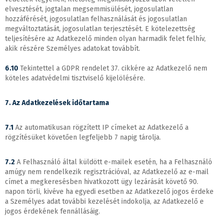
elvesztését, jogtalan megsemmisülését, jogosulatlan
hozzáférését, jogosulatlan felhasználását és jogosulatlan
megváltoztatását, jogosulatlan terjesztését. E kötelezettség
teljesítésére az Adatkezelő minden olyan harmadik felet felhív,
akik részére Személyes adatokat továbbít.
6.10
Tekintettel a GDPR rendelet 37. cikkére az Adatkezelő nem
köteles adatvédelmi tisztviselő kijelölésére.
7. Az Adatkezelések időtartama
7.1
Az automatikusan rögzített IP címeket az Adatkezelő a
rögzítésüket követően legfeljebb 7 napig tárolja.
7.2
A Felhasználó által küldött e-mailek esetén, ha a Felhasználó
amúgy nem rendelkezik regisztrációval, az Adatkezelő az e-mail
címet a megkeresésben hivatkozott ügy lezárását követő 90.
napon törli, kivéve ha egyedi esetben az Adatkezelő jogos érdeke
a Személyes adat további kezelését indokolja, az Adatkezelő e
jogos érdekének fennállásáig.