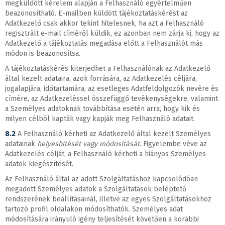
megküldött kérelem alapján a Felhasználó egyértelműen
beazonosítható. E-mailben küldött tájékoztatáskérést az
Adatkezelő csak akkor tekint hitelesnek, ha azt a Felhasználó
regisztrált e-mail címéről küldik, ez azonban nem zárja ki, hogy az
Adatkezelő a tájékoztatás megadása előtt a Felhasználót más
módon is beazonosítsa.
A tájékoztatáskérés kiterjedhet a Felhasználónak az Adatkezelő
által kezelt adataira, azok forrására, az Adatkezelés céljára,
jogalapjára, időtartamára, az esetleges Adatfeldolgozók nevére és
címére, az Adatkezeléssel összefüggő tevékenységekre, valamint
a Személyes adatoknak továbbítása esetén arra, hogy kik és
milyen célból kapták vagy kapják meg Felhasználó adatait.
8.2
A Felhasználó kérheti az Adatkezelő által kezelt Személyes
adatainak
helyesbítését vagy módosítását.
Figyelembe véve az
Adatkezelés célját, a Felhasználó kérheti a hiányos Személyes
adatok kiegészítését.
Az Felhasználó által az adott Szolgáltatáshoz kapcsolódóan
megadott Személyes adatok a Szolgáltatások beléptető
rendszerének beállításainál, illetve az egyes Szolgáltatásokhoz
tartozó profil oldalakon módosíthatók. Személyes adat
módosítására irányuló igény teljesítését követően a korábbi