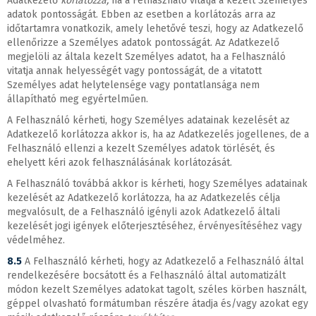
Adatkezelő
korlátozza,
ha a Felhasználó vitatja a kezelt Személyes
adatok pontosságát. Ebben az esetben a korlátozás arra az
időtartamra vonatkozik, amely lehetővé teszi, hogy az Adatkezelő
ellenőrizze a Személyes adatok pontosságát. Az Adatkezelő
megjelöli az általa kezelt Személyes adatot, ha a Felhasználó
vitatja annak helyességét vagy pontosságát, de a vitatott
Személyes adat helytelensége vagy pontatlansága nem
állapítható meg egyértelműen.
A Felhasználó kérheti, hogy Személyes adatainak kezelését az
Adatkezelő korlátozza akkor is, ha az Adatkezelés jogellenes, de a
Felhasználó ellenzi a kezelt Személyes adatok törlését, és
ehelyett kéri azok felhasználásának korlátozását.
A Felhasználó továbbá akkor is kérheti, hogy Személyes adatainak
kezelését az Adatkezelő korlátozza, ha az Adatkezelés célja
megvalósult, de a Felhasználó igényli azok Adatkezelő általi
kezelését jogi igények előterjesztéséhez, érvényesítéséhez vagy
védelméhez.
8.5
A Felhasználó kérheti, hogy az Adatkezelő a Felhasználó által
rendelkezésére bocsátott és a Felhasználó által automatizált
módon kezelt Személyes adatokat tagolt, széles körben használt,
géppel olvasható formátumban részére átadja és/vagy azokat egy