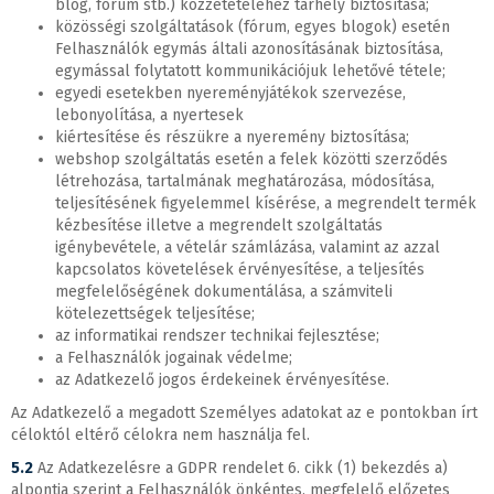
blog, fórum stb.) közzétételéhez tárhely biztosítása;
közösségi szolgáltatások (fórum, egyes blogok) esetén
Felhasználók egymás általi azonosításának biztosítása,
egymással folytatott kommunikációjuk lehetővé tétele;
egyedi esetekben nyereményjátékok szervezése,
lebonyolítása, a nyertesek
kiértesítése és részükre a nyeremény biztosítása;
webshop szolgáltatás esetén a felek közötti szerződés
létrehozása, tartalmának meghatározása, módosítása,
teljesítésének figyelemmel kísérése, a megrendelt termék
kézbesítése illetve a megrendelt szolgáltatás
igénybevétele, a vételár számlázása, valamint az azzal
kapcsolatos követelések érvényesítése, a teljesítés
megfelelőségének dokumentálása, a számviteli
kötelezettségek teljesítése;
az informatikai rendszer technikai fejlesztése;
a Felhasználók jogainak védelme;
az Adatkezelő jogos érdekeinek érvényesítése.
Az Adatkezelő a megadott Személyes adatokat az e pontokban írt
céloktól eltérő célokra nem használja fel.
5.2
Az Adatkezelésre a GDPR rendelet 6. cikk (1) bekezdés a)
alpontja szerint a Felhasználók önkéntes, megfelelő előzetes