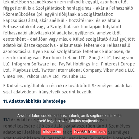
tekintetében szándékosan nem működik együtt, azonban ettől
függetlenül is a Szolgáltatások honlapjaihoz - akár a Felhasználó
közreműködése (pl. egyéni fiókjának a Szolgáltatáshoz
kapcsolása) által, akár anélkül - hozzáférnek, és ez által a
Felhasználókról vagy a Szolgáltatások honlapjain folytatott
felhasználói aktivitásokról adatokat gyűjtenek, amelyekből
esetenként - önállóan vagy más, e Külső szolgáltató által gyűjtött
adatokkal összekapcsolva - alkalmasak lehetnek a Felhasználó
azonosítására. Ilyen Külső szolgáltatók lehetnek különösen, de
nem kizárólagosan: Facebook Ireland LTD., Google LLC, Instagram
LLC, Infogram Software Inc, PayPal Holdings Inc., Pinterest Europe
Ltd., Playbuzz Ltd., Twitter International Company, Viber Media LLC,
Vimeo INC., Yahoo! EMEA Ltd., YouTube LLC
E Külső szolgáltatók a részükre továbbított Személyes adatokat
saját adatvédelmi irányelveik szerint kezelik.
11. Adattovábbítás lehetősége
A weboldalon cookie-kat használunk, amik segítenek minket a
11.1
Az Adatkezelő jogosult és köteles minden olyan
lehető legjobb szolgáltatás nyújtásában.
rendelkezésére álló és általa szabályszerűen tárolt Személyes
Elfogadom
További információ
adatot az illetékes hatóságoknak továbbítani, amely Személyes
adat továbbítására őt jogszabály vagy jogerős hatósági kötelezés