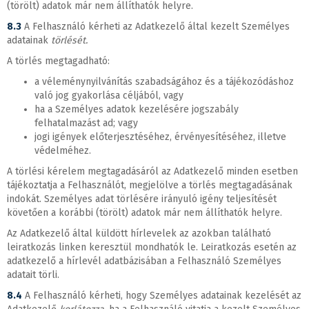
(törölt) adatok már nem állíthatók helyre.
8.3
A Felhasználó kérheti az Adatkezelő által kezelt Személyes
adatainak
törlését.
A törlés megtagadható:
a véleménynyilvánítás szabadságához és a tájékozódáshoz
való jog gyakorlása céljából, vagy
ha a Személyes adatok kezelésére jogszabály
felhatalmazást ad; vagy
jogi igények előterjesztéséhez, érvényesítéséhez, illetve
védelméhez.
A törlési kérelem megtagadásáról az Adatkezelő minden esetben
tájékoztatja a Felhasználót, megjelölve a törlés megtagadásának
indokát. Személyes adat törlésére irányuló igény teljesítését
követően a korábbi (törölt) adatok már nem állíthatók helyre.
Az Adatkezelő által küldött hírlevelek az azokban található
leiratkozás linken keresztül mondhatók le. Leiratkozás esetén az
adatkezelő a hírlevél adatbázisában a Felhasználó Személyes
adatait törli.
8.4
A Felhasználó kérheti, hogy Személyes adatainak kezelését az