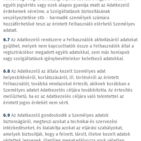
egyéb jogsértés vagy ezek alapos gyanúja miatt az Adatkezelő
érdekeinek sérelme, a Szolgáltatások biztosításának
veszélyeztetése stb. - harmadik személyek számára
hozzáférhetővé teszi az érintett Felhasználó elérhető Személyes
adatait.
6.7
Az Adatkezelő rendszere a Felhasználók aktivitásáról adatokat
gyűjthet, melyek nem kapcsolhatók össze a Felhasználók által a
regisztrációkor megadott egyéb adatokkal, sem más honlapok
vagy szolgáltatások igénybevételekor keletkező adatokkal.
6.8
Az Adatkezelő az általa kezelt Személyes adat
helyesbítéséről, korlátozásáról, ill. törléséről az érintett
Felhasználót, továbbá mindazokat értesíti, akiknek korábban a
Személyes adatot Adatkezelés céljára továbbította. Az értesítés
mellőzhető, ha ez az Adatkezelés céljára való tekintettel az
érintett jogos érdekét nem sérti.
6.9
Az Adatkezelő gondoskodik a Személyes adatok
biztonságáról, megteszi azokat a technikai és szervezési
intézkedéseket, és kialakítja azokat az eljárási szabályokat,
amelyek biztosítják, hogy a felvett, tárolt, illetve kezelt adatok
védettek legyenek, illetőleg megakadályozza azok véletlen