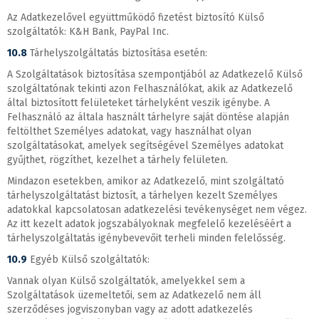
Az Adatkezelővel együttműködő fizetést biztosító Külső
szolgáltatók: K&H Bank, PayPal Inc.
10.8
Tárhelyszolgáltatás biztosítása esetén:
A Szolgáltatások biztosítása szempontjából az Adatkezelő Külső
szolgáltatónak tekinti azon Felhasználókat, akik az Adatkezelő
által biztosított felületeket tárhelyként veszik igénybe. A
Felhasználó az általa használt tárhelyre saját döntése alapján
feltölthet Személyes adatokat, vagy használhat olyan
szolgáltatásokat, amelyek segítségével Személyes adatokat
gyűjthet, rögzíthet, kezelhet a tárhely felületen.
Mindazon esetekben, amikor az Adatkezelő, mint szolgáltató
tárhelyszolgáltatást biztosít, a tárhelyen kezelt Személyes
adatokkal kapcsolatosan adatkezelési tevékenységet nem végez.
Az itt kezelt adatok jogszabályoknak megfelelő kezeléséért a
tárhelyszolgáltatás igénybevevőit terheli minden felelősség.
10.9
Egyéb Külső szolgáltatók:
Vannak olyan Külső szolgáltatók, amelyekkel sem a
Szolgáltatások üzemeltetői, sem az Adatkezelő nem áll
szerződéses jogviszonyban vagy az adott adatkezelés