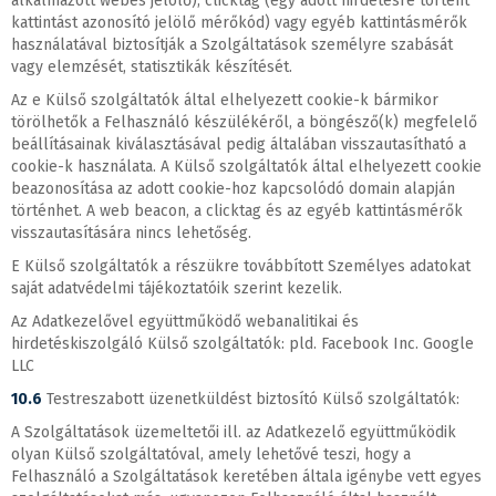
alkalmazott webes jelölő), clicktag (egy adott hirdetésre történt
kattintást azonosító jelölő mérőkód) vagy egyéb kattintásmérők
használatával biztosítják a Szolgáltatások személyre szabását
vagy elemzését, statisztikák készítését.
Az e Külső szolgáltatók által elhelyezett cookie-k bármikor
törölhetők a Felhasználó készülékéről, a böngésző(k) megfelelő
beállításainak kiválasztásával pedig általában visszautasítható a
cookie-k használata. A Külső szolgáltatók által elhelyezett cookie
beazonosítása az adott cookie-hoz kapcsolódó domain alapján
történhet. A web beacon, a clicktag és az egyéb kattintásmérők
visszautasítására nincs lehetőség.
E Külső szolgáltatók a részükre továbbított Személyes adatokat
saját adatvédelmi tájékoztatóik szerint kezelik.
Az Adatkezelővel együttműködő webanalitikai és
hirdetéskiszolgáló Külső szolgáltatók: pld. Facebook Inc. Google
LLC
10.6
Testreszabott üzenetküldést biztosító Külső szolgáltatók:
A Szolgáltatások üzemeltetői ill. az Adatkezelő együttműködik
olyan Külső szolgáltatóval, amely lehetővé teszi, hogy a
Felhasználó a Szolgáltatások keretében általa igénybe vett egyes