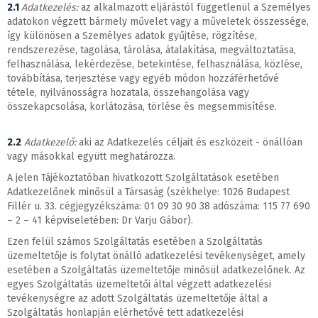
2.1
Adatkezelés:
az alkalmazott eljárástól függetlenül a Személyes
adatokon végzett bármely művelet vagy a műveletek összessége,
így különösen a Személyes adatok gyűjtése, rögzítése,
rendszerezése, tagolása, tárolása, átalakítása, megváltoztatása,
felhasználása, lekérdezése, betekintése, felhasználása, közlése,
továbbítása, terjesztése vagy egyéb módon hozzáférhetővé
tétele, nyilvánosságra hozatala, összehangolása vagy
összekapcsolása, korlátozása, törlése és megsemmisítése.
2.2
Adatkezelő:
aki az Adatkezelés céljait és eszközeit - önállóan
vagy másokkal együtt meghatározza.
A jelen Tájékoztatóban hivatkozott Szolgáltatások esetében
Adatkezelőnek minősül a Társaság (székhelye: 1026 Budapest
Fillér u. 33. cégjegyzékszáma: 01 09 30 90 38 adószáma: 115 77 690
– 2 – 41 képviseletében: Dr Varju Gábor).
Ezen felül számos Szolgáltatás esetében a Szolgáltatás
üzemeltetője is folytat önálló adatkezelési tevékenységet, amely
esetében a Szolgáltatás üzemeltetője minősül adatkezelőnek. Az
egyes Szolgáltatás üzemeltetői által végzett adatkezelési
tevékenységre az adott Szolgáltatás üzemeltetője által a
Szolgáltatás honlapján elérhetővé tett adatkezelési