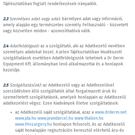
Tájékoztatóban foglalt rendelkezések irányadók.
2.3
Személyes adat vagy adat:
bármilyen adat vagy információ,
amely alapján egy természetes személy Felhasználó - közvetett
vagy közvetlen módon - azonosíthatóvá válik.
2.4
Adatfeldolgozó:
az a szolgáltató, aki az Adatkezelő nevében
személyes adatokat kezel. A jelen Tájékoztatóban hivatkozott
szolgáltatások esetében Adatfeldolgozók lehetnek a Dr Derm
Equipment Kft. állományban levő alkalmazottai és a honlapok
kezelője.
2.5
Szolgáltatás(ok):
az Adatkezelő vagy az Adatkezelővel
szerződésben álló szolgáltatók által forgalmazott áruk és
üzemeltetett szolgáltatások, amelyek honlapjain az Adatkezelő
adatkezelést végez. Ezen kiadványok illetve szolgáltatások:
az Adatkezelő saját szolgáltatásai, azaz a
www.drderm.net
www.jda.hu
www.jeandarcel.hu
www.thalion.hu
www.fit4surgery.hu
honlapon felsorolt, és az Adatkezelő
saját honalapján regisztráción keresztül elérhető áru-és