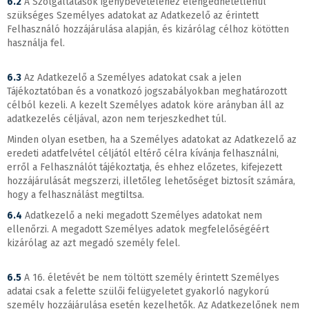
6.2
A Szolgáltatások igénybevételéhez elengedhetetlenül
szükséges Személyes adatokat az Adatkezelő az érintett
Felhasználó hozzájárulása alapján, és kizárólag célhoz kötötten
használja fel.
6.3
Az Adatkezelő a Személyes adatokat csak a jelen
Tájékoztatóban és a vonatkozó jogszabályokban meghatározott
célból kezeli. A kezelt Személyes adatok köre arányban áll az
adatkezelés céljával, azon nem terjeszkedhet túl.
Minden olyan esetben, ha a Személyes adatokat az Adatkezelő az
eredeti adatfelvétel céljától eltérő célra kívánja felhasználni,
erről a Felhasználót tájékoztatja, és ehhez előzetes, kifejezett
hozzájárulását megszerzi, illetőleg lehetőséget biztosít számára,
hogy a felhasználást megtiltsa.
6.4
Adatkezelő a neki megadott Személyes adatokat nem
ellenőrzi. A megadott Személyes adatok megfelelőségéért
kizárólag az azt megadó személy felel.
6.5
A 16. életévét be nem töltött személy érintett Személyes
adatai csak a felette szülői felügyeletet gyakorló nagykorú
személy hozzájárulása esetén kezelhetők. Az Adatkezelőnek nem