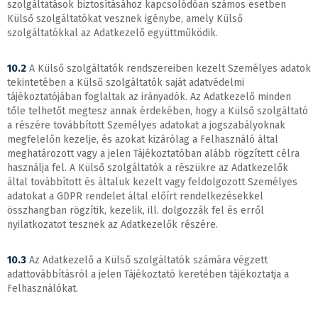
szolgáltatások biztosításához kapcsolódóan számos esetben
Külső szolgáltatókat vesznek igénybe, amely Külső
szolgáltatókkal az Adatkezelő együttműködik.
10.2
A Külső szolgáltatók rendszereiben kezelt Személyes adatok
tekintetében a Külső szolgáltatók saját adatvédelmi
tájékoztatójában foglaltak az irányadók. Az Adatkezelő minden
tőle telhetőt megtesz annak érdekében, hogy a Külső szolgáltató
a részére továbbított Személyes adatokat a jogszabályoknak
megfelelőn kezelje, és azokat kizárólag a Felhasználó által
meghatározott vagy a jelen Tájékoztatóban alább rögzített célra
használja fel. A Külső szolgáltatók a részükre az Adatkezelők
által továbbított és általuk kezelt vagy feldolgozott Személyes
adatokat a GDPR rendelet által előírt rendelkezésekkel
összhangban rögzítik, kezelik, ill. dolgozzák fel és erről
nyilatkozatot tesznek az Adatkezelők részére.
10.3
Az Adatkezelő a Külső szolgáltatók számára végzett
adattovábbításról a jelen Tájékoztató keretében tájékoztatja a
Felhasználókat.