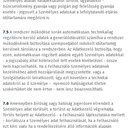
Személyes adatait haladéktalanul törölni, ugyanakkor -
bűncselekmény gyanúja vagy polgári jogi felelősség gyanúja
esetén - jogosult a Személyes adatokat a lefolytatandó eljárás
időtartamára megőrizni is.
7.5
A rendszer működése során automatikusan, technikailag
rögzítésre kerülő adatok a generálódásuktól számítva a rendszer
működésének biztosítása szempontjából indokolt időtartamig
kerülnek tárolásra a rendszerben. Az Adatkezelő biztosítja, hogy
ezen, automatikusan rögzített adatok egyéb Személyes adatokkal
- a jogszabály által kötelezővé tett esetek kivételével - össze
nem kapcsolhatók. Ha a Felhasználó Személyes adatainak
kezeléséhez adott hozzájárulását megszüntette, vagy a
Szolgáltatásról leiratkozott, úgy ezt követően a technikai
adatokról az ő személye - nyomozó hatóságokat illetve
szakértőiket ide nem értve - nem lesz beazonosítható.
7.6
Amennyiben bíróság vagy hatóság jogerősen elrendeli a
Személyes adat törlését, a törlést az Adatkezelő végrehajtja.
Törlés helyett az Adatkezelő - a Felhasználó tájékoztatása mellett
- korlátozza a Személyes adat felhasználását, ha a Felhasználó
ezt kéri, vagy ha a rendelkezésére álló információk alapján