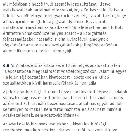
áll módjában a hozzájáruló személy jogosultságát, illetve
nyilatkozatának tartalmát ellenőrizni, így a Felhasználó illetve a
felette szülői felügyeletet gyakorló személy szavatol azért, hogy
a hozzájárulás megfelel a jogszabályoknak. Hozzájáruló
nyilatkozat hiányában az Adatkezelő 16. életévét be nem töltött
érintettre vonatkozó Személyes adatot - a Szolgáltatás
felhasználásakor használt IP cím kivételével, amelynek
rögzítésére az internetes szolgáltatások jellegéből adódóan
automatikusan sor kerül - nem gyűjt.
6.6
Az Adatkezelő az általa kezelt Személyes adatokat a jelen
Tájékoztatóban meghatározott Adatfeldolgozókon, valamint egyes
- a jelen Tájékoztatóban hivatkozott - esetekben a Külső
szolgáltatókon kívül harmadik félnek át nem adja.
A jelen pontban foglalt rendelkezés alól kivételt képez az adatok
statisztikailag összesített formában történő felhasználása, mely
az érintett Felhasználó beazonosítására alkalmas egyéb adatot
semmilyen formában nem tartalmazhatja, ez által nem minősül
Adatkezelésnek, sem adattovábbításnak.
Az Adatkezelő bizonyos esetekben - hivatalos bírósági,
rendőrségi megkeresés, jogi eljárás szerzői-, vagyoni- illetve