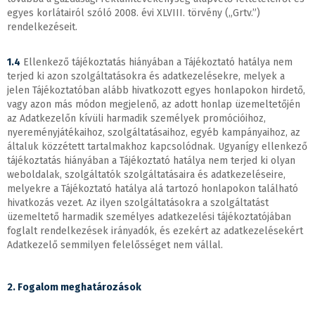
egyes korlátairól szóló 2008. évi XLVIII. törvény („Grtv.”)
rendelkezéseit.
1.4
Ellenkező tájékoztatás hiányában a Tájékoztató hatálya nem
terjed ki azon szolgáltatásokra és adatkezelésekre, melyek a
jelen Tájékoztatóban alább hivatkozott egyes honlapokon hirdető,
vagy azon más módon megjelenő, az adott honlap üzemeltetőjén
az Adatkezelőn kívüli harmadik személyek promócióihoz,
nyereményjátékaihoz, szolgáltatásaihoz, egyéb kampányaihoz, az
általuk közzétett tartalmakhoz kapcsolódnak. Ugyanígy ellenkező
tájékoztatás hiányában a Tájékoztató hatálya nem terjed ki olyan
weboldalak, szolgáltatók szolgáltatásaira és adatkezeléseire,
melyekre a Tájékoztató hatálya alá tartozó honlapokon található
hivatkozás vezet. Az ilyen szolgáltatásokra a szolgáltatást
üzemeltető harmadik személyes adatkezelési tájékoztatójában
foglalt rendelkezések irányadók, és ezekért az adatkezelésekért
Adatkezelő semmilyen felelősséget nem vállal.
2. Fogalom meghatározások