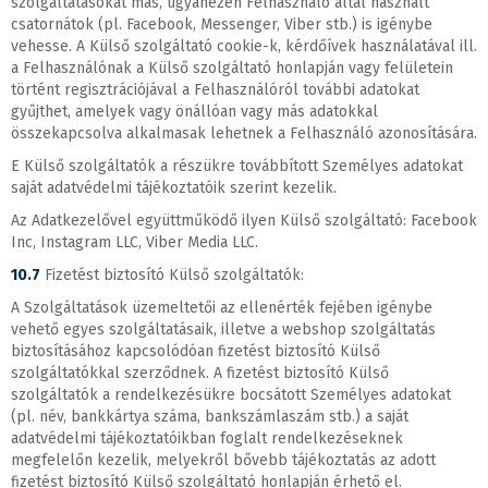
szolgáltatásokat más, ugyanezen Felhasználó által használt
csatornátok (pl. Facebook, Messenger, Viber stb.) is igénybe
vehesse. A Külső szolgáltató cookie-k, kérdőívek használatával ill.
a Felhasználónak a Külső szolgáltató honlapján vagy felületein
történt regisztrációjával a Felhasználóról további adatokat
gyűjthet, amelyek vagy önállóan vagy más adatokkal
összekapcsolva alkalmasak lehetnek a Felhasználó azonosítására.
E Külső szolgáltatók a részükre továbbított Személyes adatokat
saját adatvédelmi tájékoztatóik szerint kezelik.
Az Adatkezelővel együttműködő ilyen Külső szolgáltató: Facebook
Inc, Instagram LLC, Viber Media LLC.
10.7
Fizetést biztosító Külső szolgáltatók:
A Szolgáltatások üzemeltetői az ellenérték fejében igénybe
vehető egyes szolgáltatásaik, illetve a webshop szolgáltatás
biztosításához kapcsolódóan fizetést biztosító Külső
szolgáltatókkal szerződnek. A fizetést biztosító Külső
szolgáltatók a rendelkezésükre bocsátott Személyes adatokat
(pl. név, bankkártya száma, bankszámlaszám stb.) a saját
adatvédelmi tájékoztatóikban foglalt rendelkezéseknek
megfelelőn kezelik, melyekről bővebb tájékoztatás az adott
fizetést biztosító Külső szolgáltató honlapján érhető el.