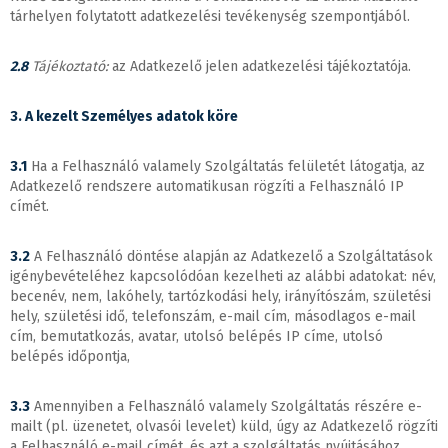
tárhelyen folytatott adatkezelési tevékenység szempontjából.
2.8
Tájékoztató:
az Adatkezelő jelen adatkezelési tájékoztatója.
3. A kezelt Személyes adatok köre
3.1
Ha a Felhasználó valamely Szolgáltatás felületét látogatja, az
Adatkezelő rendszere automatikusan rögzíti a Felhasználó IP
címét.
3.2
A Felhasználó döntése alapján az Adatkezelő a Szolgáltatások
igénybevételéhez kapcsolódóan kezelheti az alábbi adatokat: név,
becenév, nem, lakóhely, tartózkodási hely, irányítószám, születési
hely, születési idő, telefonszám, e-mail cím, másodlagos e-mail
cím, bemutatkozás, avatar, utolsó belépés IP címe, utolsó
belépés időpontja,
3.3
Amennyiben a Felhasználó valamely Szolgáltatás részére e-
mailt (pl. üzenetet, olvasói levelet) küld, úgy az Adatkezelő rögzíti
a Felhasználó e-mail címét, és azt a szolgáltatás nyújtásához