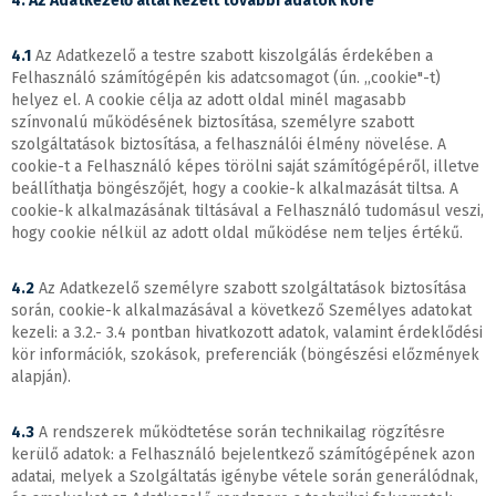
4. Az Adatkezelő által kezelt további adatok köre
4.1
Az Adatkezelő a testre szabott kiszolgálás érdekében a
Felhasználó számítógépén kis adatcsomagot (ún. ,,cookie"-t)
helyez el. A cookie célja az adott oldal minél magasabb
színvonalú működésének biztosítása, személyre szabott
szolgáltatások biztosítása, a felhasználói élmény növelése. A
cookie-t a Felhasználó képes törölni saját számítógépéről, illetve
beállíthatja böngészőjét, hogy a cookie-k alkalmazását tiltsa. A
cookie-k alkalmazásának tiltásával a Felhasználó tudomásul veszi,
hogy cookie nélkül az adott oldal működése nem teljes értékű.
4.2
Az Adatkezelő személyre szabott szolgáltatások biztosítása
során, cookie-k alkalmazásával a következő Személyes adatokat
kezeli: a 3.2.- 3.4 pontban hivatkozott adatok, valamint érdeklődési
kör információk, szokások, preferenciák (böngészési előzmények
alapján).
4.3
A rendszerek működtetése során technikailag rögzítésre
kerülő adatok: a Felhasználó bejelentkező számítógépének azon
adatai, melyek a Szolgáltatás igénybe vétele során generálódnak,