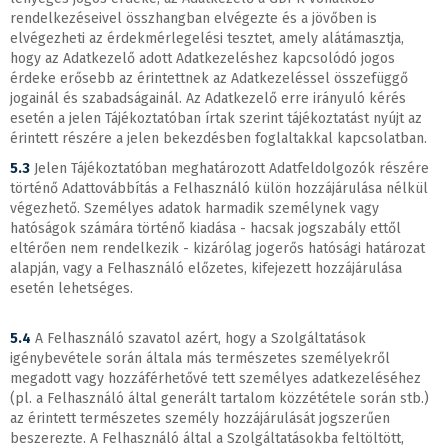
rendelkezéseivel összhangban elvégezte és a jövőben is
elvégezheti az érdekmérlegelési tesztet, amely alátámasztja,
hogy az Adatkezelő adott Adatkezeléshez kapcsolódó jogos
érdeke erősebb az érintettnek az Adatkezeléssel összefüggő
jogainál és szabadságainál. Az Adatkezelő erre irányuló kérés
esetén a jelen Tájékoztatóban írtak szerint tájékoztatást nyújt az
érintett részére a jelen bekezdésben foglaltakkal kapcsolatban.
5.3
Jelen Tájékoztatóban meghatározott Adatfeldolgozók részére
történő Adattovábbítás a Felhasználó külön hozzájárulása nélkül
végezhető. Személyes adatok harmadik személynek vagy
hatóságok számára történő kiadása - hacsak jogszabály ettől
eltérően nem rendelkezik - kizárólag jogerős hatósági határozat
alapján, vagy a Felhasználó előzetes, kifejezett hozzájárulása
esetén lehetséges.
5.4
A Felhasználó szavatol azért, hogy a Szolgáltatások
igénybevétele során általa más természetes személyekről
megadott vagy hozzáférhetővé tett személyes adatkezeléséhez
(pl. a Felhasználó által generált tartalom közzététele során stb.)
az érintett természetes személy hozzájárulását jogszerűen
beszerezte. A Felhasználó által a Szolgáltatásokba feltöltött,